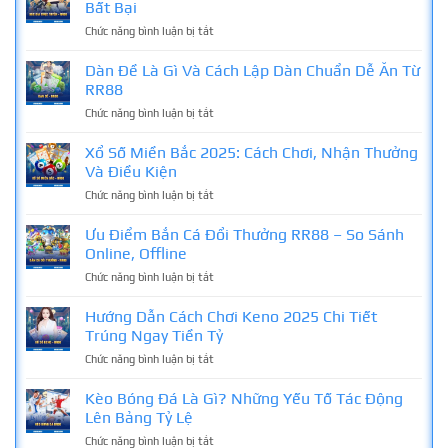
Cho
Bất Bại
Gì?
Thành
ở
Chức năng bình luận bị tắt
Luật
Viên
Xóc
Chơi
Mới
Đĩa
Dàn Đề Là Gì Và Cách Lập Dàn Chuẩn Dễ Ăn Từ
Cùng
Trực
3
RR88
Tuyến
Mẹo
ở
Chức năng bình luận bị tắt
RR88
Đánh
Dàn
–
Đâu
Đề
Xổ Số Miền Bắc 2025: Cách Chơi, Nhận Thưởng
Kinh
Thắng
Là
Nghiệm
Và Điều Kiện
Đó
Gì
Chơi
ở
Chức năng bình luận bị tắt
Và
Bất
Xổ
Cách
Bại
Số
Ưu Điểm Bắn Cá Đổi Thưởng RR88 – So Sánh
Lập
Miền
Dàn
Online, Offline
Bắc
Chuẩn
ở
Chức năng bình luận bị tắt
2025:
Dễ
Ưu
Cách
Ăn
Điểm
Hướng Dẫn Cách Chơi Keno 2025 Chi Tiết
Chơi,
Từ
Bắn
Nhận
Trúng Ngay Tiền Tỷ
RR88
Cá
Thưởng
ở
Chức năng bình luận bị tắt
Đổi
Và
Hướng
Thưởng
Điều
Dẫn
Kèo Bóng Đá Là Gì? Những Yếu Tố Tác Động
RR88
Kiện
Cách
–
Lên Bảng Tỷ Lệ
Chơi
So
ở
Chức năng bình luận bị tắt
Keno
Sánh