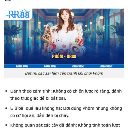
Bật mí các sai lầm cần tránh khi chơi Phỏm
Đánh theo cảm tính: Không có chiến lược rõ ràng, đánh
theo trực giác dễ bị bắt bài.
Giữ bài quá lâu không hạ: Đợi đúng Phỏm nhưng không
có cơ hội ăn, dẫn đến bị cháy.
Không quan sát các cây đã đánh: Không tính toán lượt