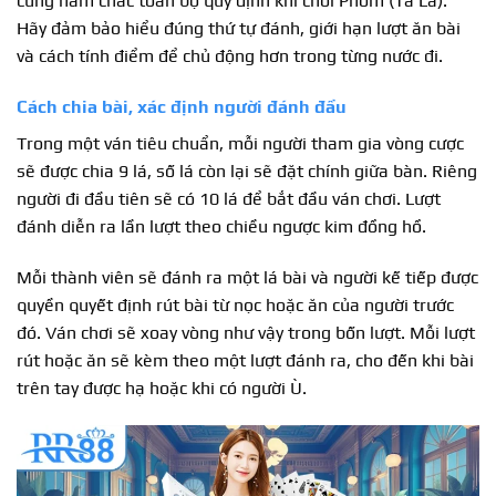
cũng nắm chắc toàn bộ quy định khi chơi Phỏm (Tá Lả).
Hãy đảm bảo hiểu đúng thứ tự đánh, giới hạn lượt ăn bài
và cách tính điểm để chủ động hơn trong từng nước đi.
Cách chia bài, xác định người đánh đầu
Trong một ván tiêu chuẩn, mỗi người tham gia vòng cược
sẽ được chia 9 lá, số lá còn lại sẽ đặt chính giữa bàn. Riêng
người đi đầu tiên sẽ có 10 lá để bắt đầu ván chơi. Lượt
đánh diễn ra lần lượt theo chiều ngược kim đồng hồ.
Mỗi thành viên sẽ đánh ra một lá bài và người kế tiếp được
quyền quyết định rút bài từ nọc hoặc ăn của người trước
đó. Ván chơi sẽ xoay vòng như vậy trong bốn lượt. Mỗi lượt
rút hoặc ăn sẽ kèm theo một lượt đánh ra, cho đến khi bài
trên tay được hạ hoặc khi có người Ù.