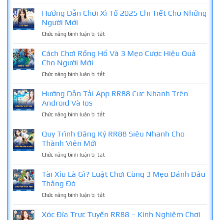
Bắn
Cá
Hướng Dẫn Chơi Xì Tố 2025 Chi Tiết Cho Những
Xèng
Người Mới
RR88
ở
Chức năng bình luận bị tắt
–
Hướng
Game
Dẫn
Cách Chơi Rồng Hổ Và 3 Mẹo Cược Hiệu Quả
Giải
Chơi
Trí
Cho Người Mới
Xì
Đổi
ở
Chức năng bình luận bị tắt
Tố
Thưởng
Cách
2025
Cực
Chơi
Hướng Dẫn Tải App RR88 Cực Nhanh Trên
Chi
Đã
Rồng
Tiết
Android Và Ios
2025
Hổ
Cho
ở
Chức năng bình luận bị tắt
Và
Những
Hướng
3
Người
Dẫn
Quy Trình Đăng Ký RR88 Siêu Nhanh Cho
Mẹo
Mới
Tải
Cược
Thành Viên Mới
App
Hiệu
ở
Chức năng bình luận bị tắt
RR88
Quả
Quy
Cực
Cho
Trình
Tài Xỉu Là Gì? Luật Chơi Cùng 3 Mẹo Đánh Đâu
Nhanh
Người
Đăng
Trên
Thắng Đó
Mới
Ký
Android
ở
Chức năng bình luận bị tắt
RR88
Và
Tài
Siêu
Ios
Xỉu
Xóc Đĩa Trực Tuyến RR88 – Kinh Nghiệm Chơi
Nhanh
Là