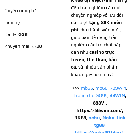
RR88 tại Việt Nam
, mang
đến trải nghiệm cá cược
Quyền riêng tư
chuyên nghiệp với ưu đãi
Liên hệ
đặc biệt
tặng 88K miễn
phí
cho thành viên mới,
Đại lý RR88
giúp bạn dễ dàng trải
nghiệm các trò chơi hấp
Khuyến mãi RR88
dẫn như
casino trực
tuyến, thể thao, bắn
cá,
và nhiều sản phẩm
khác ngay hôm nay!
>>>
mb66
,
mb66
,
789Win
,
Trang chủ GO99
,
33WIN
,
888VI,
https://58wini.com/,
RR88,
nohu
,
Nohu
,
link
tg88
,
https://nohu90.blog/
,