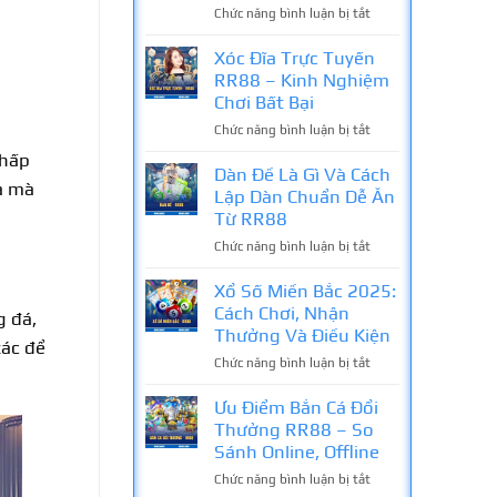
ở
Chức năng bình luận bị tắt
Siêu
Tài
Nhanh
Xỉu
Xóc Đĩa Trực Tuyến
Cho
Là
Thành
RR88 – Kinh Nghiệm
Gì?
Viên
Chơi Bất Bại
Luật
Mới
ở
Chức năng bình luận bị tắt
Chơi
Xóc
Cùng
 hấp
Đĩa
Dàn Đề Là Gì Và Cách
3
lạ mà
Trực
Mẹo
Lập Dàn Chuẩn Dễ Ăn
Tuyến
Đánh
Từ RR88
RR88
Đâu
ở
Chức năng bình luận bị tắt
–
Thắng
Dàn
Kinh
Đó
Đề
Xổ Số Miền Bắc 2025:
Nghiệm
Là
Chơi
Cách Chơi, Nhận
g đá,
Gì
Bất
Thưởng Và Điều Kiện
xác để
Và
Bại
ở
Chức năng bình luận bị tắt
Cách
Xổ
Lập
Số
Ưu Điểm Bắn Cá Đổi
Dàn
Miền
Chuẩn
Thưởng RR88 – So
Bắc
Dễ
Sánh Online, Offline
2025:
Ăn
ở
Chức năng bình luận bị tắt
Cách
Từ