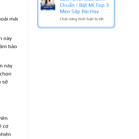
Trang
Bạn
Chuẩn | Bật Mí Top 3
Cá
Không
Mẹo Sắp Bài Hay
Cược
Nên
hoải mái
ở
Chức năng bình luận bị tắt
Bóng
Bỏ
Cách
Đá
Qua
Chơi
Uy
Mậu
Tín
h này
Binh
#1
Đảm bảo
Chuẩn
Châu
|
Á
Bật
Hiện
Mí
Nay
n này
Top
 chọn
3
Mẹo
o sở
Sắp
Bài
Hay
viên
ề cơ
nhiên