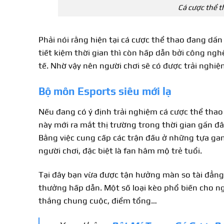
Cá cược thể 
Phải nói rằng hiện tại cá cược thể thao đang dần
tiết kiệm thời gian thì còn hấp dẫn bởi công ng
tế. Nhờ vậy nên người chơi sẽ có được trải nghiệ
Bộ môn Esports siêu mới lạ
Nếu đang có ý định trải nghiệm cá cược thể tha
này mới ra mắt thị trường trong thời gian gần 
Bằng việc cung cấp các trận đấu ở những tựa g
người chơi, đặc biệt là fan hâm mộ trẻ tuổi.
Tại đây bạn vừa được tận hưởng màn so tài đẳng 
thưởng hấp dẫn. Một số loại kèo phổ biến cho ng
thắng chung cuộc, điểm tổng…