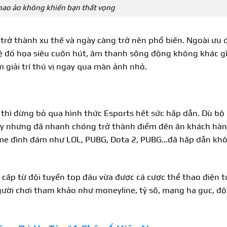
thao ảo không khiến bạn thất vọng
 trở thành xu thế và ngày càng trở nên phổ biến. Ngoài ưu 
hệ đồ họa siêu cuốn hút, âm thanh sống động không khác g
m giải trí thú vị ngay qua màn ảnh nhỏ.
o thì đừng bỏ qua hình thức Esports hết sức hấp dẫn. Dù b
đây nhưng đã nhanh chóng trở thành điểm đến ăn khách hàn
ame đình đám như LOL, PUBG, Dota 2, PUBG…đã hấp dẫn khô
cấp từ đội tuyển top đầu vừa được cá cược thể thao điện t
ười chơi tham khảo như moneyline, tỷ số, mạng hạ gục, độ