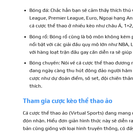
Bóng đá: Chắc hẳn bạn sẽ cảm thấy thích thú 
League, Premier League, Euro, Ngoại hạng An
cá cược thể thao ở nhiều kèo như châu Á, 1×2,
Bóng rổ: Bóng rổ cũng là bộ môn không kém ph
nổi bật với các giải đấu quy mô lớn như NBA,
với hàng loạt trận đấu gay cấn diễn ra sẽ giúp
Bóng chuyền: Nói về cá cược thể thao đương 
đang ngày càng thu hút đông đảo người hâm m
cược như dự đoán điểm, số set, đội chiến th
thích.
Tham gia cược kèo thể thao ảo
Cá cược thể thao ảo (Virtual Sports) đang mang 
đón nhận. Hiểu đơn giản hình thức này sẽ diễn r
bản cũng giống với loại hình truyền thống, có 