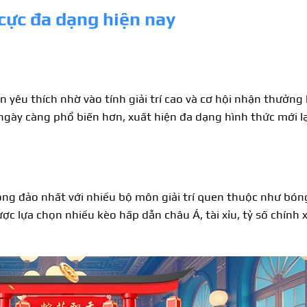
 cực đa dạng hiện nay
n yêu thích nhờ vào tính giải trí cao và cơ hội nhận thưởng
 ngày càng phổ biến hơn, xuất hiện đa dạng hình thức mới 
ng đảo nhất với nhiều bộ môn giải trí quen thuộc như bón
ợc lựa chọn nhiều kèo hấp dẫn châu Á, tài xỉu, tỷ số chính 