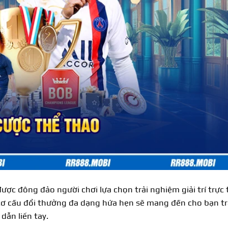
ợc đông đảo người chơi lựa chọn trải nghiệm giải trí trực 
ơ cấu đổi thưởng đa dạng hứa hẹn sẽ mang đến cho bạn tr
dẫn liền tay.