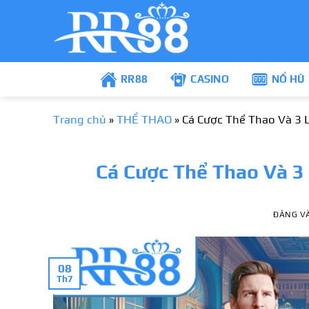
Bỏ
qua
nội
dung
RR88
CASINO
NỔ HŨ
Trang chủ
»
THỂ THAO
»
Cá Cược Thể Thao Và 3 
Cá Cược Thể Thao Và 3
ĐĂNG V
08
Th7