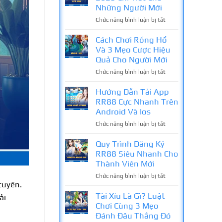
RR88
Những Người Mới
–
ở
Chức năng bình luận bị tắt
Game
Hướng
Giải
Dẫn
Cách Chơi Rồng Hổ
Trí
Chơi
Đổi
Và 3 Mẹo Cược Hiệu
Xì
Thưởng
Quả Cho Người Mới
Tố
Cực
ở
Chức năng bình luận bị tắt
2025
Đã
Cách
Chi
2025
Chơi
Hướng Dẫn Tải App
Tiết
Rồng
Cho
RR88 Cực Nhanh Trên
Hổ
Những
Android Và Ios
Và
Người
ở
Chức năng bình luận bị tắt
3
Mới
Hướng
Mẹo
Dẫn
Quy Trình Đăng Ký
Cược
Tải
Hiệu
RR88 Siêu Nhanh Cho
App
Quả
Thành Viên Mới
RR88
Cho
ở
Chức năng bình luận bị tắt
Cực
Người
tuyến.
Quy
Nhanh
Mới
Trình
Tài Xỉu Là Gì? Luật
Trên
ải
Đăng
Android
Chơi Cùng 3 Mẹo
Ký
Và
Đánh Đâu Thắng Đó
RR88
Ios