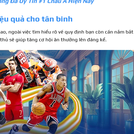
óng Đá Uy Tín #1 Châu Á Hiện Nay
iệu quả cho tân binh
thao, ngoài việc tìm hiểu rõ về quy định bạn còn cần nắm bắt 
 thủ sẽ giúp tăng cơ hội ăn thưởng lên đáng kể.