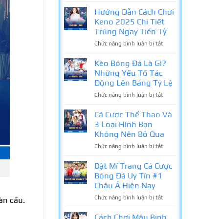
Ưu
Chơi,
RR88
Điểm
Hướng Dẫn Cách Chơi
Nhận
Bắn
Thưởng
Keno 2025 Chi Tiết
Cá
Và
Trúng Ngay Tiền Tỷ
Đổi
Điều
ở
Chức năng bình luận bị tắt
Thưởng
Kiện
Hướng
RR88
Dẫn
Kèo Bóng Đá Là Gì?
–
Cách
So
Những Yếu Tố Tác
Chơi
Sánh
Động Lên Bảng Tỷ Lệ
Keno
Online,
ở
Chức năng bình luận bị tắt
2025
Offline
Kèo
Chi
Bóng
Cá Cược Thể Thao Và
Tiết
Đá
Trúng
3 Loại Hình Bạn
Là
Ngay
Không Nên Bỏ Qua
Gì?
Tiền
ở
Chức năng bình luận bị tắt
Những
Tỷ
Cá
Yếu
Cược
Bật Mí Trang Cá Cược
Tố
Thể
Tác
Bóng Đá Uy Tín #1
Thao
Động
Châu Á Hiện Nay
Và
Lên
ở
Chức năng bình luận bị tắt
àn cầu.
3
Bảng
Bật
Loại
Tỷ
Mí
Cách Chơi Mậu Binh
Hình
Lệ