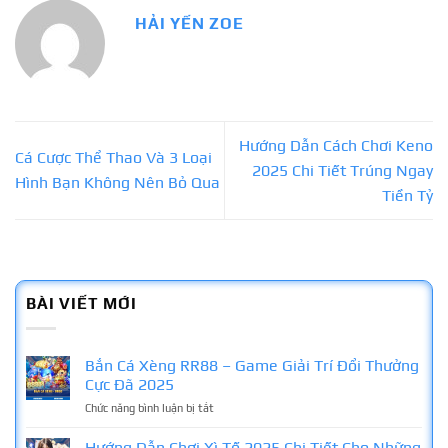
HẢI YẾN ZOE
Hướng Dẫn Cách Chơi Keno
Cá Cược Thể Thao Và 3 Loại
2025 Chi Tiết Trúng Ngay
Hình Bạn Không Nên Bỏ Qua
Tiền Tỷ
BÀI VIẾT MỚI
Bắn Cá Xèng RR88 – Game Giải Trí Đổi Thưởng
Cực Đã 2025
ở
Chức năng bình luận bị tắt
Bắn
Cá
Hướng Dẫn Chơi Xì Tố 2025 Chi Tiết Cho Những