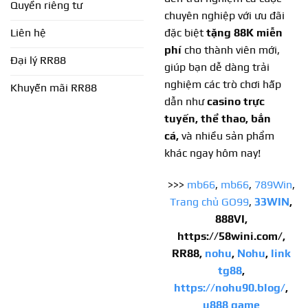
Quyền riêng tư
chuyên nghiệp với ưu đãi
Liên hệ
đặc biệt
tặng 88K miễn
phí
cho thành viên mới,
Đại lý RR88
giúp bạn dễ dàng trải
nghiệm các trò chơi hấp
Khuyến mãi RR88
dẫn như
casino trực
tuyến, thể thao, bắn
cá,
và nhiều sản phẩm
khác ngay hôm nay!
>>>
mb66
,
mb66
,
789Win
,
Trang chủ GO99
,
33WIN
,
888VI,
https://58wini.com/,
RR88,
nohu
,
Nohu
,
link
tg88
,
https://nohu90.blog/
,
u888 game