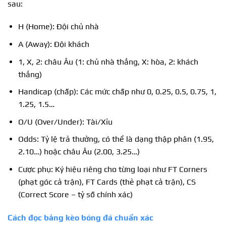
sau:
H (Home): Đội chủ nhà
A (Away): Đội khách
1, X, 2: châu Âu (1: chủ nhà thắng, X: hòa, 2: khách
thắng)
Handicap (chấp): Các mức chấp như 0, 0.25, 0.5, 0.75, 1,
1.25, 1.5…
O/U (Over/Under): Tài/Xỉu
Odds: Tỷ lệ trả thưởng, có thể là dạng thập phân (1.95,
2.10…) hoặc châu Âu (2.00, 3.25…)
Cược phụ: Ký hiệu riêng cho từng loại như FT Corners
(phạt góc cả trận), FT Cards (thẻ phạt cả trận), CS
(Correct Score – tỷ số chính xác)
Cách đọc bảng kèo bóng đá chuẩn xác