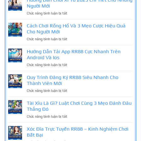
Xèng
Người Mới
RR88
ở
Chức năng bình luận bị tắt
–
Hướng
Game
Dẫn
Cách Chơi Rồng Hổ Và 3 Mẹo Cược Hiệu Quả
Giải
Chơi
Trí
Cho Người Mới
Xì
Đổi
ở
Chức năng bình luận bị tắt
Tố
Thưởng
Cách
2025
Cực
Chơi
Hướng Dẫn Tải App RR88 Cực Nhanh Trên
Chi
Đã
Rồng
Tiết
Android Và Ios
2025
Hổ
Cho
ở
Chức năng bình luận bị tắt
Và
Những
Hướng
3
Người
Dẫn
Quy Trình Đăng Ký RR88 Siêu Nhanh Cho
Mẹo
Mới
Tải
Cược
Thành Viên Mới
App
Hiệu
ở
Chức năng bình luận bị tắt
RR88
Quả
Quy
Cực
Cho
Trình
Tài Xỉu Là Gì? Luật Chơi Cùng 3 Mẹo Đánh Đâu
Nhanh
Người
Đăng
Trên
Thắng Đó
Mới
Ký
Android
ở
Chức năng bình luận bị tắt
RR88
Và
Tài
Siêu
Ios
Xỉu
Xóc Đĩa Trực Tuyến RR88 – Kinh Nghiệm Chơi
Nhanh
Là
Cho
Bất Bại
Gì?
Thành