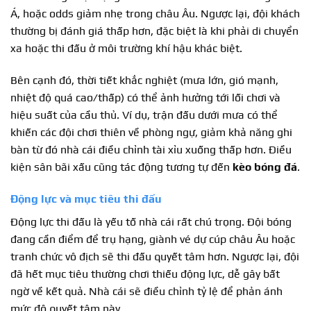
Á, hoặc odds giảm nhẹ trong châu Âu. Ngược lại, đội khách
thường bị đánh giá thấp hơn, đặc biệt là khi phải di chuyển
xa hoặc thi đấu ở môi trường khí hậu khác biệt.
Bên cạnh đó, thời tiết khắc nghiệt (mưa lớn, gió mạnh,
nhiệt độ quá cao/thấp) có thể ảnh hưởng tới lối chơi và
hiệu suất của cầu thủ. Ví dụ, trận đấu dưới mưa có thể
khiến các đội chơi thiên về phòng ngự, giảm khả năng ghi
bàn từ đó nhà cái điều chỉnh tài xỉu xuống thấp hơn. Điều
kiện sân bãi xấu cũng tác động tương tự đến
kèo bóng đá
.
Động lực và mục tiêu thi đấu
Động lực thi đấu là yếu tố nhà cái rất chú trọng. Đội bóng
đang cần điểm để trụ hạng, giành vé dự cúp châu Âu hoặc
tranh chức vô địch sẽ thi đấu quyết tâm hơn. Ngược lại, đội
đã hết mục tiêu thường chơi thiếu động lực, dễ gây bất
ngờ về kết quả. Nhà cái sẽ điều chỉnh tỷ lệ để phản ánh
mức độ quyết tâm này.