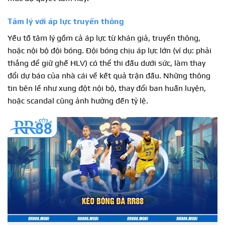
Tâm lý với áp lực truyền thông
Yếu tố tâm lý gồm cả áp lực từ khán giả, truyền thông,
hoặc nội bộ đội bóng. Đội bóng chịu áp lực lớn (ví dụ: phải
thắng để giữ ghế HLV) có thể thi đấu dưới sức, làm thay
đổi dự báo của nhà cái về kết quả trận đấu. Những thông
tin bên lề như xung đột nội bộ, thay đổi ban huấn luyện,
hoặc scandal cũng ảnh hưởng đến tỷ lệ.