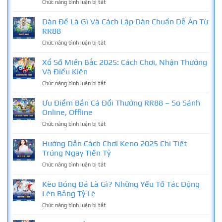
ở
Chức năng bình luận bị tắt
Luật
Viên
Xóc
Chơi
Mới
Đĩa
Dàn Đề Là Gì Và Cách Lập Dàn Chuẩn Dễ Ăn Từ
Cùng
Trực
3
RR88
Tuyến
Mẹo
ở
Chức năng bình luận bị tắt
RR88
Đánh
Dàn
–
Đâu
Đề
Xổ Số Miền Bắc 2025: Cách Chơi, Nhận Thưởng
Kinh
Thắng
Là
Nghiệm
Và Điều Kiện
Đó
Gì
Chơi
ở
Chức năng bình luận bị tắt
Và
Bất
Xổ
Cách
Bại
Số
Ưu Điểm Bắn Cá Đổi Thưởng RR88 – So Sánh
Lập
Miền
Dàn
Online, Offline
Bắc
Chuẩn
ở
Chức năng bình luận bị tắt
2025:
Dễ
Ưu
Cách
Ăn
Điểm
Hướng Dẫn Cách Chơi Keno 2025 Chi Tiết
Chơi,
Từ
Bắn
Nhận
Trúng Ngay Tiền Tỷ
RR88
Cá
Thưởng
ở
Chức năng bình luận bị tắt
Đổi
Và
Hướng
Thưởng
Điều
Dẫn
Kèo Bóng Đá Là Gì? Những Yếu Tố Tác Động
RR88
Kiện
Cách
–
Lên Bảng Tỷ Lệ
Chơi
So
ở
Chức năng bình luận bị tắt
Keno
Sánh
Kèo
2025
Online,
Bóng