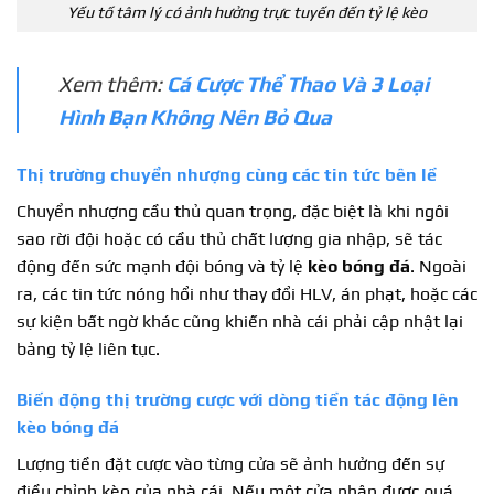
Yếu tố tâm lý có ảnh hưởng trực tuyến đến tỷ lệ kèo
Xem thêm:
Cá Cược Thể Thao Và 3 Loại
Hình Bạn Không Nên Bỏ Qua
Thị trường chuyển nhượng cùng các tin tức bên lề
Chuyển nhượng cầu thủ quan trọng, đặc biệt là khi ngôi
sao rời đội hoặc có cầu thủ chất lượng gia nhập, sẽ tác
động đến sức mạnh đội bóng và tỷ lệ
kèo bóng đá
. Ngoài
ra, các tin tức nóng hổi như thay đổi HLV, án phạt, hoặc các
sự kiện bất ngờ khác cũng khiến nhà cái phải cập nhật lại
bảng tỷ lệ liên tục.
Biến động thị trường cược với dòng tiền tác động lên
kèo bóng đá
Lượng tiền đặt cược vào từng cửa sẽ ảnh hưởng đến sự
điều chỉnh kèo của nhà cái. Nếu một cửa nhận được quá