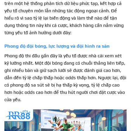
trên một hệ thống phân tích dữ liệu phức tạp, kết hợp cả
yếu tố chuyên môn lẫn những tác động ngoại cảnh. Để
hiểu rõ vì sao tỷ lệ lại biến động và làm thế nào để tận
dụng thông tin này khi cá cược, khách hàng cần nắm vững
từng yếu tố ảnh hưởng dưới đây:
Phong độ đội bóng, lực lượng và đội hình ra sân
Phong độ thi đấu gần đây là yếu tố được nhà cái xem xét
kỹ lưỡng nhất. Một đội bóng đang có chuỗi thắng liên tiếp,
ghi nhiều bàn và giữ sạch lưới sẽ được đánh giá cao hơn,
dẫn đến tỷ lệ chấp thấp hoặc odds thấp hơn. Ngược lại, đội
có phong độ sa sút sẽ bị hạ thấp kỳ vọng, tỷ lệ chấp cao
hơn hoặc odds cao hơn để thu hút người chơi đặt cược vào
cửa yếu.