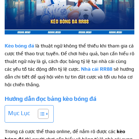
Kèo bóng đá
là thuật ngữ không thể thiếu khi tham gia cá
cược thể thao trực tuyến. Để chơi hiệu quả, bạn cần hiểu rõ
thuật ngữ này là gì, cách đọc bảng tỷ lệ tại nhà cái cùng
các yếu tố tác động đến tỷ lệ cược.
Nhà cái RR88
sẽ hướng
dẫn chi tiết để quý hội viên tự tin đặt cược và tối ưu hóa cơ
hội chiến thắng.
Hướng dẫn đọc bảng kèo bóng đá
Mục Lục
Trong cá cược thể thao online, để nắm rõ được các
kèo