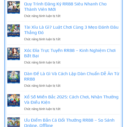
Dẫn
Quy Trình Đăng Ký RR88 Siêu Nhanh Cho
Mẹo
Mới
Tải
Cược
Thành Viên Mới
App
Hiệu
ở
Chức năng bình luận bị tắt
RR88
Quả
Quy
Cực
Cho
Trình
Tài Xỉu Là Gì? Luật Chơi Cùng 3 Mẹo Đánh Đâu
Nhanh
Người
Đăng
Trên
Thắng Đó
Mới
Ký
Android
ở
Chức năng bình luận bị tắt
RR88
Và
Tài
Siêu
Ios
Xỉu
Xóc Đĩa Trực Tuyến RR88 – Kinh Nghiệm Chơi
Nhanh
Là
Cho
Bất Bại
Gì?
Thành
ở
Chức năng bình luận bị tắt
Luật
Viên
Xóc
Chơi
Mới
Đĩa
Dàn Đề Là Gì Và Cách Lập Dàn Chuẩn Dễ Ăn Từ
Cùng
Trực
3
RR88
Tuyến
Mẹo
ở
Chức năng bình luận bị tắt
RR88
Đánh
Dàn
–
Đâu
Đề
Xổ Số Miền Bắc 2025: Cách Chơi, Nhận Thưởng
Kinh
Thắng
Là
Nghiệm
Và Điều Kiện
Đó
Gì
Chơi
ở
Chức năng bình luận bị tắt
Và
Bất
Xổ
Cách
Bại
Số
Ưu Điểm Bắn Cá Đổi Thưởng RR88 – So Sánh
Lập
Miền
Dàn
Online, Offline