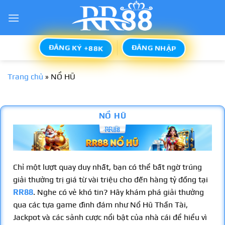
Bỏ
qua
nội
dung
ĐĂNG KÝ +88K
ĐĂNG NHẬP
Trang chủ
»
NỔ HŨ
NỔ HŨ
Chỉ một lượt quay duy nhất, bạn có thể bất ngờ trúng
giải thưởng trị giá từ vài triệu cho đến hàng tỷ đồng tại
RR88
. Nghe có vẻ khó tin? Hãy khám phá giải thưởng
qua các tựa game đình đám như Nổ Hũ Thần Tài,
Jackpot và các sảnh cược nổi bật của nhà cái để hiểu vì