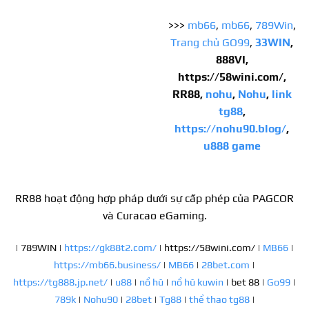
>>>
mb66
,
mb66
,
789Win
,
Trang chủ GO99
,
33WIN
,
888VI,
https://58wini.com/,
RR88,
nohu
,
Nohu
,
link
tg88
,
https://nohu90.blog/
,
u888 game
RR88 hoạt động hợp pháp dưới sự cấp phép của PAGCOR
và Curacao eGaming.
| 789WIN |
https://gk88t2.com/
| https://58wini.com/ |
MB66
|
https://mb66.business/
|
MB66
|
28bet.com
|
https://tg888.jp.net/
|
u88
|
nổ hũ
|
nổ hũ kuwin
| bet 88
|
Go99
|
789k
|
Nohu90
|
28bet
|
Tg88
|
thể thao tg88
|