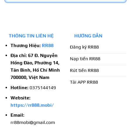
Nên
Chơi
Đá
Bỏ
Mậu
Uy
Qua
Binh
Tín
Chuẩn
#1
|
Châu
Bật
Á
Mí
Hiện
THÔNG TIN LIÊN HỆ
HƯỚNG DẪN
Top
Nay
3
Thương Hiệu:
RR88
Đăng ký RR88
Mẹo
Sắp
Địa chỉ:
67 Đ. Nguyễn
Nạp tiền RR88
Bài
Hồng Đào, Phường 14,
Hay
Tân Bình, Hồ Chí Minh
Rút tiền RR88
700000, Việt Nam
Tải APP RR88
Hotline:
0375144149
Website:
https://rr888.mobi/
Email:
rr88mobi@gmail.com