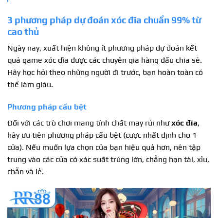
3 phương pháp dự đoán xóc đĩa chuẩn 99% từ
cao thủ
Ngày nay, xuất hiện không ít phương pháp dự đoán kết
quả game xóc dĩa được các chuyên gia hàng đầu chia sẻ.
Hãy học hỏi theo những người đi trước, bạn hoàn toàn có
thể làm giàu.
Phương pháp cầu bệt
Đối với các trò chơi mang tính chất may rủi như
xóc đĩa
,
hãy ưu tiên phương pháp cầu bệt (cược nhất định cho 1
cửa). Nếu muốn lựa chọn của bạn hiệu quả hơn, nên tập
trung vào các cửa có xác suất trúng lớn, chẳng hạn tài, xỉu,
chẵn và lẻ.