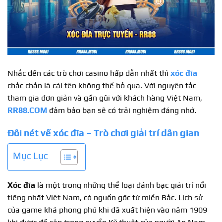
Nhắc đến các trò chơi casino hấp dẫn nhất thì
xóc đĩa
chắc chắn là cái tên không thể bỏ qua. Với nguyên tắc
tham gia đơn giản và gần gũi với khách hàng Việt Nam,
RR88.COM
đảm bảo bạn sẽ có trải nghiệm đáng nhớ.
Đôi nét về xóc đĩa – Trò chơi giải trí dân gian
Mục Lục
Xóc đĩa
là một trong những thể loại đánh bạc giải trí nổi
tiếng nhất Việt Nam, có nguồn gốc từ miền Bắc. Lịch sử
của game khá phong phú khi đã xuất hiện vào năm 1909