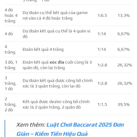
4 đỏ
Dự đoán cụ thể kết quả của game
hoặc 4
1:6.5
13,3%
rơi vào cả 4 đỏ hoặc trắng
trắng
Dự đoán kết quả cụ thể là 4 quân vị
4 đỏ
1:14
6,67%
đỏ
4
Đoán kết quả 4 trắng
1:14
6,67%
trắng
3 đỏ, 1
Đoán kết quả
xóc đĩa
cuối cùng là 3
1:2.8
26,32%
trắng
quân đỏ, còn lại trắng
3
Dự đoán kết quả được công bố chính
trắng,
1:2.8
26,32%
xác là 3 quân trắng, còn lại đỏ
1 đỏ
2
Kết quả được dealer công bố chính
trắng,
1:1.5
39,5%
xác là 2 quân trắng, 2 quân đỏ
2 đỏ
Xem thêm:
Luật Chơi Baccarat 2025 Đơn
Giản – Kiếm Tiền Hiệu Quả