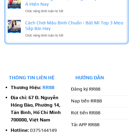
Thể
Tố
Á Hiện Nay
Thao
Tác
ở
Chức năng bình luận bị tắt
Và
Động
Bật
3
Lên
Mí
Cách Chơi Mậu Binh Chuẩn | Bật Mí Top 3 Mẹo
Loại
Bảng
Trang
Hình
Sắp Bài Hay
Tỷ
Cá
Bạn
Lệ
ở
Chức năng bình luận bị tắt
Cược
Không
Cách
Bóng
Nên
Chơi
Đá
Bỏ
Mậu
Uy
Qua
Binh
Tín
Chuẩn
#1
|
Châu
Bật
Á
Mí
Hiện
THÔNG TIN LIÊN HỆ
HƯỚNG DẪN
Top
Nay
3
Thương Hiệu:
RR88
Đăng ký RR88
Mẹo
Sắp
Địa chỉ:
67 Đ. Nguyễn
Nạp tiền RR88
Bài
Hồng Đào, Phường 14,
Hay
Tân Bình, Hồ Chí Minh
Rút tiền RR88
700000, Việt Nam
Tải APP RR88
Hotline:
0375144149