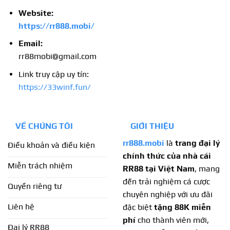
Website:
https://rr888.mobi/
Email:
rr88mobi@gmail.com
Link truy cập uy tín:
https://33winf.fun/
VỀ CHÚNG TÔI
GIỚI THIỆU
rr888.mobi
là
trang đại lý
Điều khoản và điều kiện
chính thức của nhà cái
Miễn trách nhiệm
RR88 tại Việt Nam
, mang
đến trải nghiệm cá cược
Quyền riêng tư
chuyên nghiệp với ưu đãi
Liên hệ
đặc biệt
tặng 88K miễn
phí
cho thành viên mới,
Đại lý RR88