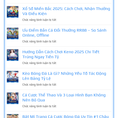
Dàn
–
Đâu
Đề
Xổ Số Miền Bắc 2025: Cách Chơi, Nhận Thưởng
Kinh
Thắng
Là
Nghiệm
Và Điều Kiện
Đó
Gì
Chơi
ở
Chức năng bình luận bị tắt
Và
Bất
Xổ
Cách
Bại
Số
Ưu Điểm Bắn Cá Đổi Thưởng RR88 – So Sánh
Lập
Miền
Dàn
Online, Offline
Bắc
Chuẩn
ở
Chức năng bình luận bị tắt
2025:
Dễ
Ưu
Cách
Ăn
Điểm
Hướng Dẫn Cách Chơi Keno 2025 Chi Tiết
Chơi,
Từ
Bắn
Nhận
Trúng Ngay Tiền Tỷ
RR88
Cá
Thưởng
ở
Chức năng bình luận bị tắt
Đổi
Và
Hướng
Thưởng
Điều
Dẫn
Kèo Bóng Đá Là Gì? Những Yếu Tố Tác Động
RR88
Kiện
Cách
–
Lên Bảng Tỷ Lệ
Chơi
So
ở
Chức năng bình luận bị tắt
Keno
Sánh
Kèo
2025
Online,
Bóng
Cá Cược Thể Thao Và 3 Loại Hình Bạn Không
Chi
Offline
Đá
Tiết
Nên Bỏ Qua
Là
Trúng
ở
Chức năng bình luận bị tắt
Gì?
Ngay
Cá
Những
Tiền
Cược
Bật Mí Trang Cá Cược Bóng Đá Uy Tín #1 Châu
Yếu
Tỷ