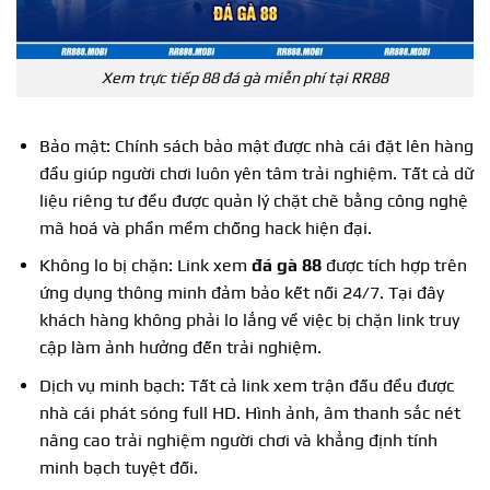
Xem trực tiếp 88 đá gà miễn phí tại RR88
Bảo mật: Chính sách bảo mật được nhà cái đặt lên hàng
đầu giúp người chơi luôn yên tâm trải nghiệm. Tất cả dữ
liệu riêng tư đều được quản lý chặt chẽ bằng công nghệ
mã hoá và phần mềm chống hack hiện đại.
Không lo bị chặn: Link xem
đá gà 88
được tích hợp trên
ứng dụng thông minh đảm bảo kết nối 24/7. Tại đây
khách hàng không phải lo lắng về việc bị chặn link truy
cập làm ảnh hưởng đến trải nghiệm.
Dịch vụ minh bạch: Tất cả link xem trận đấu đều được
nhà cái phát sóng full HD. Hình ảnh, âm thanh sắc nét
nâng cao trải nghiệm người chơi và khẳng định tính
minh bạch tuyệt đối.