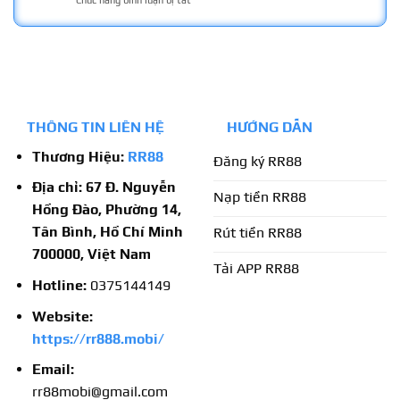
Cược
Không
Cách
Bóng
Nên
Chơi
Đá
Bỏ
Mậu
Uy
Qua
Binh
Tín
Chuẩn
#1
|
Châu
Bật
Á
Mí
Hiện
THÔNG TIN LIÊN HỆ
HƯỚNG DẪN
Top
Nay
3
Thương Hiệu:
RR88
Đăng ký RR88
Mẹo
Sắp
Địa chỉ:
67 Đ. Nguyễn
Nạp tiền RR88
Bài
Hồng Đào, Phường 14,
Hay
Tân Bình, Hồ Chí Minh
Rút tiền RR88
700000, Việt Nam
Tải APP RR88
Hotline:
0375144149
Website:
https://rr888.mobi/
Email:
rr88mobi@gmail.com