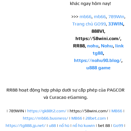
khác ngay hôm nay!
>>>
mb66
,
mb66
,
789Win
,
Trang chủ GO99
,
33WIN
,
888VI,
https://58wini.com/,
RR88,
nohu
,
Nohu
,
link
tg88
,
https://nohu90.blog/
,
u888 game
RR88 hoạt động hợp pháp dưới sự cấp phép của PAGCOR
và Curacao eGaming.
| 789WIN |
https://gk88t2.com/
| https://58wini.com/ |
MB66
|
https://mb66.business/
|
MB66
|
28bet.com
|
https://tg888.jp.net/
|
u88
|
nổ hũ
|
nổ hũ kuwin
| bet 88
|
Go99
|