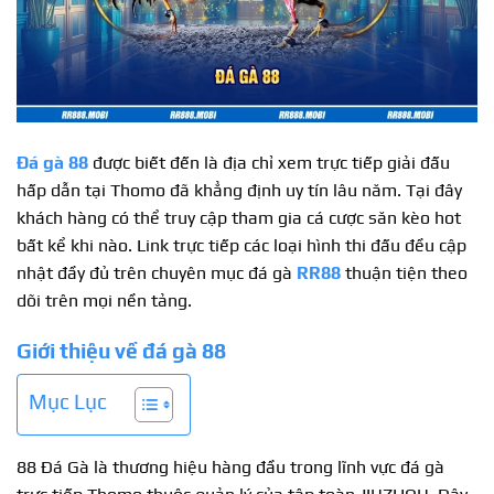
Đá gà 88
được biết đến là địa chỉ xem trực tiếp giải đấu
hấp dẫn tại Thomo đã khẳng định uy tín lâu năm. Tại đây
khách hàng có thể truy cập tham gia cá cược săn kèo hot
bất kể khi nào. Link trực tiếp các loại hình thi đấu đều cập
nhật đầy đủ trên chuyên mục đá gà
RR88
thuận tiện theo
dõi trên mọi nền tảng.
Giới thiệu về đá gà 88
Mục Lục
88 Đá Gà là thương hiệu hàng đầu trong lĩnh vực đá gà