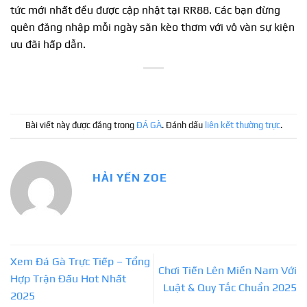
tức mới nhất đều được cập nhật tại RR88. Các bạn đừng
quên đăng nhập mỗi ngày săn kèo thơm với vô vàn sự kiện
ưu đãi hấp dẫn.
Bài viết này được đăng trong
ĐÁ GÀ
. Đánh dấu
liên kết thường trực
.
HẢI YẾN ZOE
Xem Đá Gà Trực Tiếp – Tổng
Chơi Tiến Lên Miền Nam Với
Hợp Trận Đấu Hot Nhất
Luật & Quy Tắc Chuẩn 2025
2025