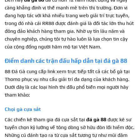
càng khẳng định vị thế mạnh mẽ trên thị trường. Đơn vị
đang hợp tác với khá nhiều trang web giải trí trực tuyến,
trong đó nhà cái RR88 được đánh giá là đối tác lớn thu hút
đông đảo khách hàng tham gia. Nhờ uy tín lâu năm và
chuyên nghiệp, chúng tôi tự hào luôn là lựa chọn tin cậy
của cộng đồng người hâm mộ tại Việt Nam.
Điểm danh các trận đấu hấp dẫn tại đá gà 88
88 Đá Gà cung cấp link xem trực tiếp tất cả các bồ gà tại
Thomo phục vụ nhu cầu giải trí đa dạng của khách hàng.
Dưới đây là các loại hình thi đấu phổ biến mọi người hãy
tham khảo:
Chọi gà cựa sắt
Các chiến kê tham gia đá cựa sắt tại
đá gà 88
được kê sư
tuyển chọn kỹ lưỡng về tông dòng sở hữu đòn lối hiểm độc.
Những cú đánh tạo ra từ cựa sắt tương tự như mũi đâm