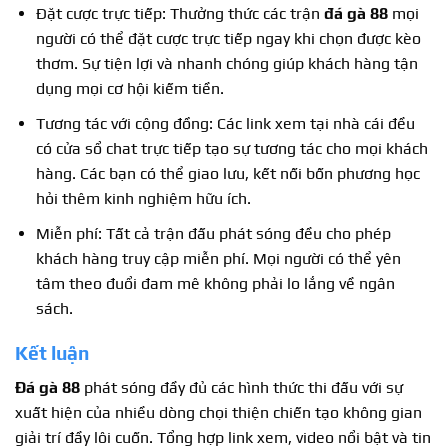
Đặt cược trực tiếp: Thưởng thức các trận
đá gà 88
mọi
người có thể đặt cược trực tiếp ngay khi chọn được kèo
thơm. Sự tiện lợi và nhanh chóng giúp khách hàng tận
dụng mọi cơ hội kiếm tiền.
Tương tác với cộng đồng: Các link xem tại nhà cái đều
có cửa sổ chat trực tiếp tạo sự tương tác cho mọi khách
hàng. Các bạn có thể giao lưu, kết nối bốn phương học
hỏi thêm kinh nghiệm hữu ích.
Miễn phí: Tất cả trận đấu phát sóng đều cho phép
khách hàng truy cập miễn phí. Mọi người có thể yên
tâm theo đuổi đam mê không phải lo lắng về ngân
sách.
Kết luận
Đá gà 88
phát sóng đầy đủ các hình thức thi đấu với sự
xuất hiện của nhiều dòng chọi thiện chiến tạo không gian
giải trí đầy lôi cuốn. Tổng hợp link xem, video nổi bật và tin