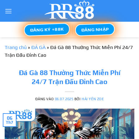
Bỏ
qua
nội
dung
ĐĂNG KÝ +88K
ĐĂNG NHẬP
Trang chủ
»
ĐÁ GÀ
»
Đá Gà 88 Thưởng Thức Miễn Phí 24/7
Trận Đấu Đỉnh Cao
Đá Gà 88 Thưởng Thức Miễn Phí
24/7 Trận Đấu Đỉnh Cao
ĐĂNG VÀO
06.07.2025
BỞI
HẢI YẾN ZOE
06
Th7