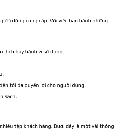
 người dùng cung cấp. Với việc ban hành những
o dịch hay hành vi sử dụng.
.
ụ.
n tối đa quyền lợi cho người dùng.
h sách.
nhiều tệp khách hàng. Dưới đây là một vài thông