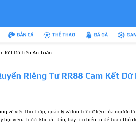
BẮN CÁ
THỂ THAO
ĐÁ GÀ
GAM
m Kết Dữ Liệu An Toàn
Quyền Riêng Tư RR88 Cam Kết Dữ 
g về việc thu thập, quản lý và lưu trữ dữ liệu của người 
ý hội viên. Trước khi bắt đầu, hãy tìm hiểu rõ để tuân thủ 