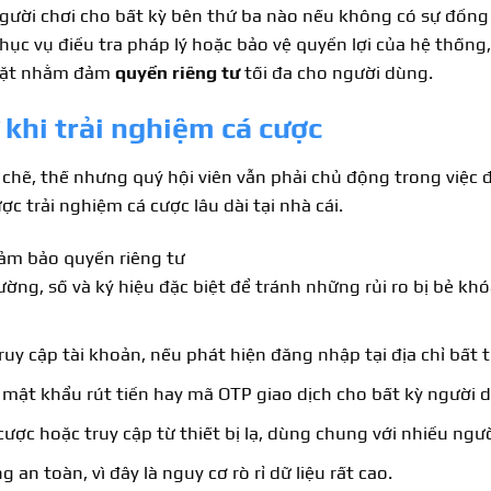
ười chơi cho bất kỳ bên thứ ba nào nếu không có sự đồng 
ục vụ điều tra pháp lý hoặc bảo vệ quyền lợi của hệ thống
ngặt nhằm đảm
quyền riêng tư
tối đa cho người dùng.
 khi trải nghiệm cá cược
 chẽ, thế nhưng quý hội viên vẫn phải chủ động trong việc 
ợc trải nghiệm cá cược lâu dài tại nhà cái.
đảm bảo quyền riêng tư
g, số và ký hiệu đặc biệt để tránh những rủi ro bị bẻ khóa
ruy cập tài khoản, nếu phát hiện đăng nhập tại địa chỉ bất
 mật khẩu rút tiền hay mã OTP giao dịch cho bất kỳ người 
ược hoặc truy cập từ thiết bị lạ, dùng chung với nhiều ngườ
n toàn, vì đây là nguy cơ rò rỉ dữ liệu rất cao.