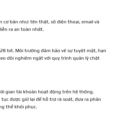
 cơ bản như: tên thật, số điện thoại, email và
diễn ra an toàn nhất.
128 bit. Môi trường đảm bảo về sự tuyệt mật, hạn
o dõi nghiêm ngặt với quy trình quản lý chặt
hời gian tài khoản hoạt động trên hệ thống.
ục được giữ lại để hỗ trợ rà soát, đưa ra phản
ng thể khôi phục.