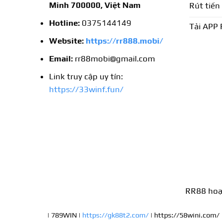
Minh 700000, Việt Nam
Rút tiề
Hotline:
0375144149
Tải APP
Website:
https://rr888.mobi/
Email:
rr88mobi@gmail.com
Link truy cập uy tín:
https://33winf.fun/
RR88 hoạ
| 789WIN |
https://gk88t2.com/
| https://58wini.com/ 